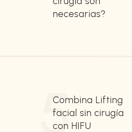
cirugía son
necesarias?
5
Combina Lifting
facial sin cirugía
con HIFU