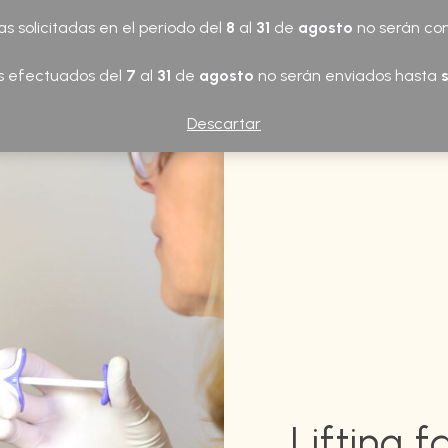
a
s solicitadas en el periodo del
8
al
31
de
agosto
no serán co
LA CLÍNICA
FACIAL
CORPORAL
REGENERA
s efectuados del
7
al
31
de
agosto
no serán enviados hasta
Descartar
Lifting f