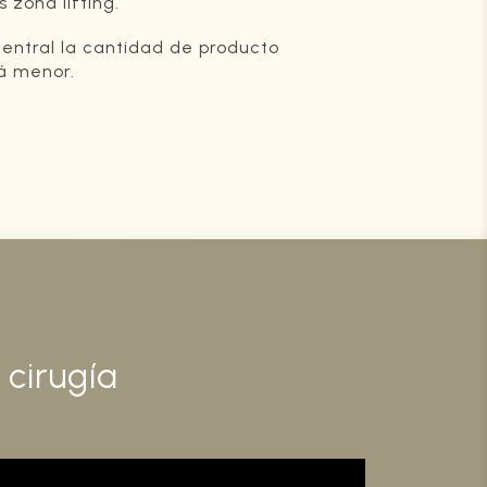
 zona lifting.
central la cantidad de producto
rá menor.
 cirugía