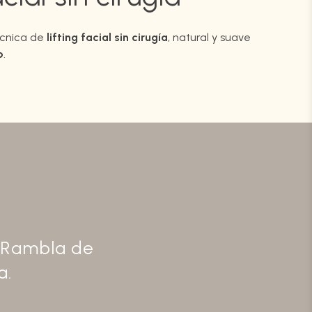
écnica de
lifting facial sin cirugía
, natural y suave
o
.
n Rambla de
a.