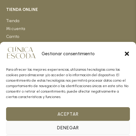
TIENDA ONLINE
Tienda
Mi cuenta
Carrito
Términos generales de venta
Gestionar consentimiento
INFORMACIÓN
Aviso legal
Para ofrecer las mejores experiencias, utilizamos tecnologías como las
cookies para almacenar y/o acceder a la información del dispositivo. El
Política de privacidad
consentimiento de estas tecnologías nos permitirá procesar datos como el
Política de redes sociales
comportamiento de navegación o las identificaciones únicas en este sitio. No
Política de cookies
consentir o retirar el consentimiento, puede afectar negativamente a
ciertas características y funciones.
Política de calidad
IDIOMA
ACEPTAR
ESP
ENG
CAT
DENEGAR