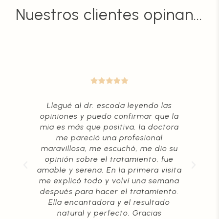
Nuestros clientes opinan...
a
Llegué al dr. escoda leyendo las
Es
opiniones y puedo confirmar que la
mia es más que positiva. la doctora
p
me pareció una profesional
mu
 de
maravillosa, me escuchó, me dio su
ma
opinión sobre el tratamiento, fue
c
amable y serena. En la primera visita
me explicó todo y volví una semana
me
después para hacer el tratamiento.
m
Ella encantadora y el resultado
n
natural y perfecto. Gracias
im