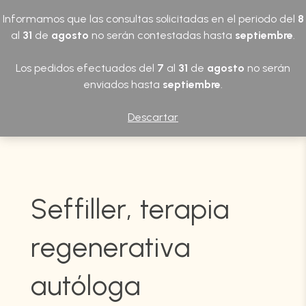
0
932 892 131
ESP
ENG
CAT
Informamos que las consultas solicitadas en el periodo del
8
al
31
de
agosto
no serán contestadas hasta
septiembre
.
Los pedidos efectuados del
7
al
31
de
agosto
no serán
enviados hasta
septiembre
.
Descartar
Seffiller, terapia
regenerativa
autóloga